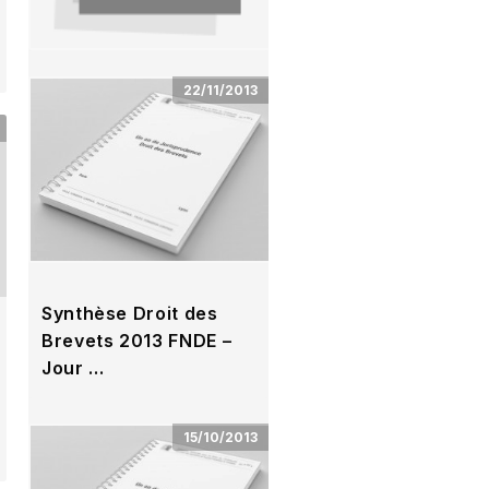
22/11/2013
titre de l’évènement
duppliqué
Programme Etude des
courants jurisprudentiels de
l’année écoulée Date mardi
12 novembre 2013 – …
Synthèse Droit des
Brevets 2013 FNDE –
Jour …
Date vendredi 22 novembre
2013 – Lyon Lieu Hotel Best
15/10/2013
Western Charlemagne 23,
Cours Charlemagne – …