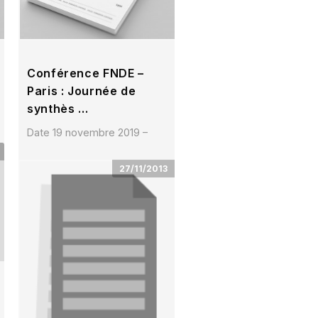
Conférence FNDE –
Paris : Journée de
synthès …
Date 19 novembre 2019 –
Paris Lieu Maison de la
chimie 28, rue Saint-
27/11/2013
Dominique – 75007 Paris
Téle …