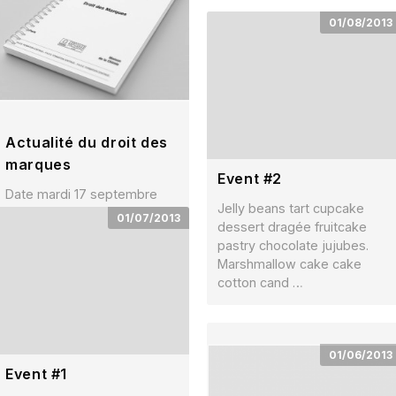
01/08/2013
Actualité du droit des
marques
Event #2
Date mardi 17 septembre
Jelly beans tart cupcake
2013 – PARIS Lieu Paris
01/07/2013
dessert dragée fruitcake
télephone 04.72.77.70.00
pastry chocolate jujubes.
Horaires de 9h00 à 12h30 et
Marshmallow cake cake
d …
cotton cand …
01/06/2013
Event #1