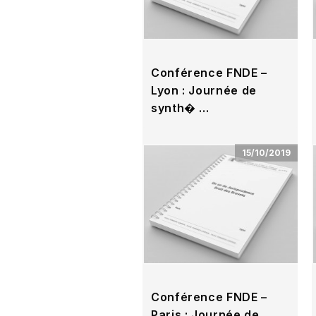
Conférence FNDE –
Lyon : Journée de
synth� …
Date 29 novembre 2019 –
Lyon Lieu Best Western –
15/10/2019
Hôtel Charlemagne 23, cours
Charlemagne – …
Conférence FNDE –
Paris : Journée de