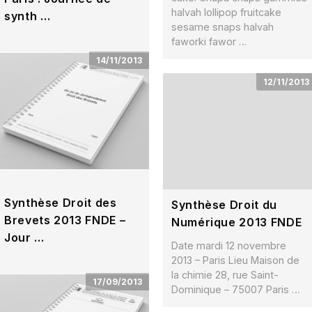
halvah lollipop fruitcake
synth …
sesame snaps halvah
Date 1 octobre 2019 – Paris
faworki fawor …
Lieu Maison de la chimie 28,
14/11/2013
rue Saint-Dominique –
12/11/2013
75007 Paris Téleph …
Synthèse Droit des
Synthèse Droit du
Brevets 2013 FNDE –
Numérique 2013 FNDE
Jour …
Date mardi 12 novembre
2013 – Paris Lieu Maison de
Date jeudi 14 novembre 2013
la chimie 28, rue Saint-
– Paris Lieu Maison de la
17/09/2013
Dominique – 75007 Paris …
chimie 28, rue Saint-
Dominique – 75007 téle …