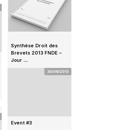
Synthèse Droit des
Brevets 2013 FNDE –
Jour …
Date Mardi 15 octobre 2013 –
30/06/2013
Paris Lieu Maison de la
chimie 28, rue Saint-
Dominique – 75007 Paris …
Event #3