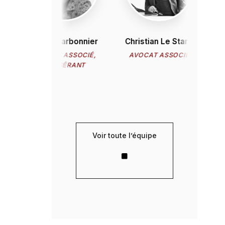
Bruno Carbonnier
Christian Le Stanc
Jasm
AVOCAT ASSOCIÉ,
AVOCAT ASSOCIÉ
CO-GÉRANT
COL
Voir toute l’équipe