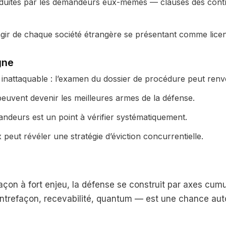
roduites par les demandeurs eux-mêmes — clauses des cont
à agir de chaque société étrangère se présentant comme licen
gne
 inattaquable : l’examen du dossier de procédure peut renve
uvent devenir les meilleures armes de la défense.
andeurs est un point à vérifier systématiquement.
peut révéler une stratégie d’éviction concurrentielle.
çon à fort enjeu, la défense se construit par axes cumul
ntrefaçon, recevabilité, quantum — est une chance au