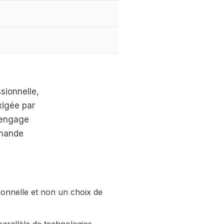
sionnelle,
xigée par
s engage
emande
ionnelle et non un choix de