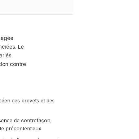
ngagée
nciées. Le
ariés.
ion contre
péen des brevets et des
bsence de contrefaçon,
te précontentieux.