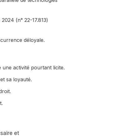
parallèle de technologies
i 2024 (n° 22-17.813)
oncurrence déloyale.
ne activité pourtant licite.
et sa loyauté.
roit.
t.
saire et