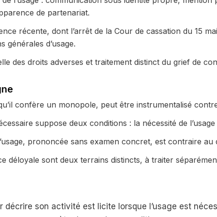
 de l’usage : communication sous identité propre, mention 
pparence de partenariat.
dence récente, dont l’arrêt de la Cour de cassation du 15 ma
ns générales d’usage.
elle des droits adverses et traitement distinct du grief de c
gne
u’il confère un monopole, peut être instrumentalisé contre u
cessaire suppose deux conditions : la nécessité de l’usage 
d’usage, prononcée sans examen concret, est contraire au d
déloyale sont deux terrains distincts, à traiter séparémen
r décrire son activité est licite lorsque l’usage est néces