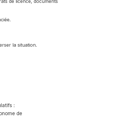
rats de licence, documents
ciée.
rser la situation.
atifs :
tonome de