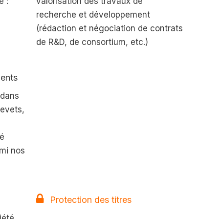
e :
valorisation des travaux de
recherche et développement
(rédaction et négociation de contrats
de R&D, de consortium, etc.)
ents
 dans
evets,
té
rmi nos
Protection des titres
iété