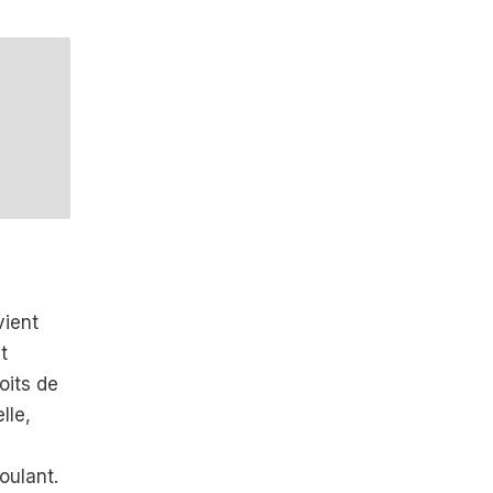
vient
t
roits de
lle,
oulant.