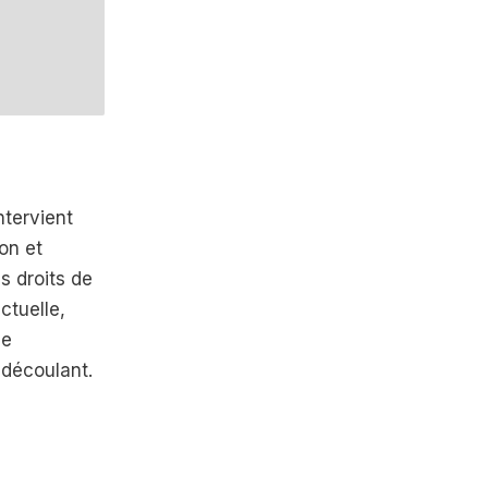
ntervient
ion et
es droits de
ectuelle,
le
 découlant.