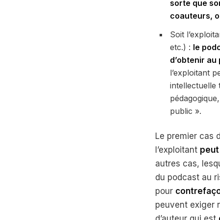
sorte que son
coauteurs, ou
Soit l’exploi
etc.) :
le pod
d’obtenir au 
l’exploitant 
intellectuelle
pédagogique,
public ».
Le premier cas d
l’exploitant
peut
autres cas, lesq
du podcast au r
pour
contrefaç
peuvent exiger n
d’auteur qui est