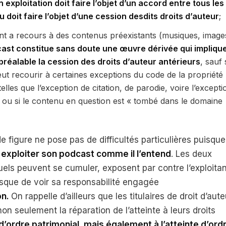
 exploitation doit faire l’objet d’un accord entre tous les
 doit faire l’objet d’une cession desdits droits d’auteur
;
tant a recours à des contenus préexistants (musiques, image
cast constitue sans doute une œuvre dérivée qui impliqu
préalable la cession des droits d’auteur antérieurs
, sauf 
peut recourir à certaines exceptions du code de la propriété
 telles que l’exception de citation, de parodie, voire l’excepti
 ou si le contenu en question est « tombé dans le domaine
e figure ne pose pas de difficultés particulières puisque
 exploiter son podcast comme il l’entend
. Les deux
uels peuvent se cumuler, exposent par contre l’exploitan
isque de voir sa responsabilité engagée
on.
On rappelle d’ailleurs que les titulaires de droit d’aute
on seulement la réparation de l’atteinte à leurs droits
d’ordre patrimonial, mais également à l’atteinte d’ord