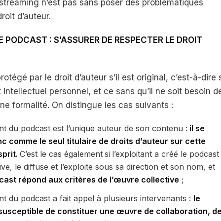
 streaming n’est pas sans poser des problématiques
roit d’auteur.
E PODCAST : S’ASSURER DE RESPECTER LE DROIT
otégé par le droit d’auteur s’il est original, c’est-à-dire s
 intellectuel personnel, et ce sans qu’il ne soit besoin d
e formalité. On distingue les cas suivants :
tant du podcast est l’unique auteur de son contenu :
il se
c comme le seul titulaire de droits d’auteur sur cette
sprit.
C’est le cas également
si
l’exploitant a créé le podcast
tive, le diffuse et l’exploite sous sa direction et son nom, et
cast répond aux critères de l’œuvre collective
;
ant du podcast a fait appel à plusieurs intervenants :
le
susceptible de constituer une œuvre de collaboration, d