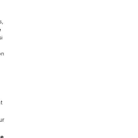
s,
e
si
on
t
ur
re